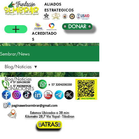
ALIADOS
ESTRATEGICOS
DONAR
ACREDITADO
S
Sembrar/News
Blog/Noticias
Blog/Noticias
+
57 3204336330
+
57 3204336330
+
57 3003889626
DONACIONES
paginaweb
sembrar@gmail.com
Estamos Ubicados a 38 min:
Kilometro 28,7 Via Yopal - Tilodiran
ATRAS