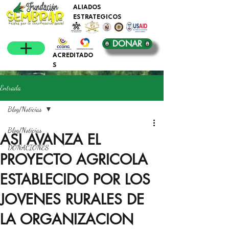
ALIADOS
ESTRATEGICOS
DONAR
ACREDITADO
S
Entrada
Blog/Noticias
Blog/Noticias
ASI AVANZA EL
DONACIONES
PROYECTO AGRICOLA
ESTABLECIDO POR LOS
JOVENES RURALES DE
LA ORGANIZACION